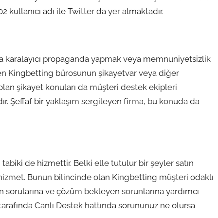
kullanıcı adı ile Twitter da yer almaktadır.
da karalayıcı propaganda yapmak veya memnuniyetsizlik
men Kingbetting bürosunun şikayetvar veya diğer
olan şikayet konuları da müşteri destek ekipleri
adır. Şeffaf bir yaklaşım sergileyen firma, bu konuda da
iki de hizmettir. Belki elle tutulur bir şeyler satın
 hizmet. Bunun bilincinde olan Kingbetting müşteri odaklı
in sorularına ve çözüm bekleyen sorunlarına yardımcı
lt tarafında Canlı Destek hattında sorununuz ne olursa