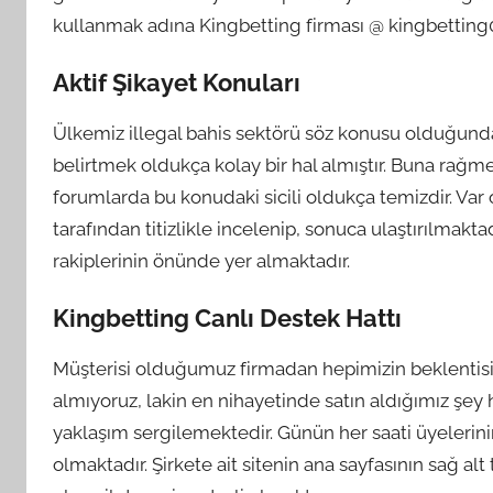
kullanmak adına Kingbetting firması @ kingbetting02 
Aktif Şikayet Konuları
Ülkemiz illegal bahis sektörü söz konusu olduğun
belirtmek oldukça kolay bir hal almıştır. Buna rağ
forumlarda bu konudaki sicili oldukça temizdir. Var 
tarafından titizlikle incelenip, sonuca ulaştırılmakt
rakiplerinin önünde yer almaktadır.
Kingbetting Canlı Destek Hattı
Müşterisi olduğumuz firmadan hepimizin beklentisi tab
almıyoruz, lakin en nihayetinde satın aldığımız şey
yaklaşım sergilemektedir. Günün her saati üyelerin
olmaktadır. Şirkete ait sitenin ana sayfasının sağ a