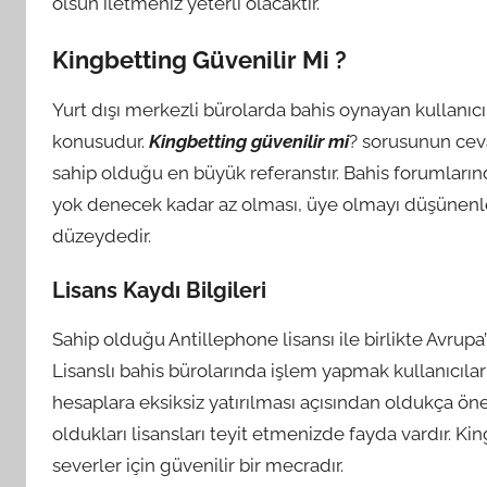
olsun iletmeniz yeterli olacaktır.
Kingbetting Güvenilir Mi ?
Yurt dışı merkezli bürolarda bahis oynayan kullanıcı
konusudur.
Kingbetting güvenilir mi
? sorusunun cev
sahip olduğu en büyük referanstır. Bahis forumlarınd
yok denecek kadar az olması, üye olmayı düşünenl
düzeydedir.
Lisans Kaydı Bilgileri
Sahip olduğu Antillephone lisansı ile birlikte Avrupa’
Lisanslı bahis bürolarında işlem yapmak kullanıcıla
hesaplara eksiksiz yatırılması açısından oldukça ön
oldukları lisansları teyit etmenizde fayda vardır. Ki
severler için güvenilir bir mecradır.